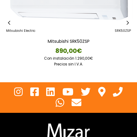
KP
Mitsubishi Electric
SRK50ZSP
Fu
Mitsubishi SRK50ZSP
890,00€
Con instalación 1.290,00€
Precios sin I.V.A.